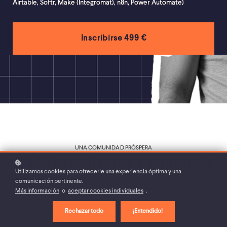
Airtable, Softr, Make (Integromat), n8n, Power Automate)
499 €
Inscribirse
UNA COMUNIDAD PRÓSPERA
2.345 estudiantes y contando
Utilizamos cookies para ofrecerle una experiencia óptima y una
comunicación pertinente.
Más información
o
aceptar cookies individuales
.
Rechazar todo
¡Entendido!