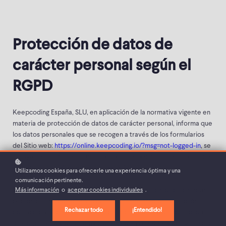
Protección de datos de
carácter personal según el
RGPD
Keepcoding España, SLU, en aplicación de la normativa vigente en
materia de protección de datos de carácter personal, informa que
los datos personales que se recogen a través de los formularios
del Sitio web:
https://online.keepcoding.io/?msg=not-logged-in
, se
incluyen en los ficheros automatizados específicos de usuarios de
los servicios de Keepcoding España, SLU.
Utilizamos cookies para ofrecerle una experiencia óptima y una
comunicación pertinente.
Más información
o
aceptar cookies individuales
.
La recogida y tratamiento automatizado de los datos de carácter
personal tiene como finalidad el mantenimiento de la relación
Rechazar todo
¡Entendido!
comercial y el desempeño de tareas de información, formación,
asesoramiento y otras actividades propias de Keepcoding España,