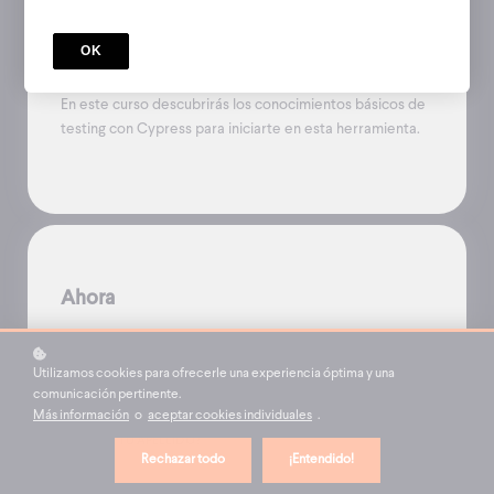
CURSO
OK
Curso Introductorio de Testing Con
Cypress
En este curso descubrirás los conocimientos básicos de
testing con Cypress para iniciarte en esta herramienta.
Ahora
*
¿CUÁL ES TU NOMBRE?
Utilizamos cookies para ofrecerle una experiencia óptima y una
comunicación pertinente.
Más información
o
aceptar cookies individuales
.
*
¿CUÁL ES TU APELLIDO?
Rechazar todo
¡Entendido!